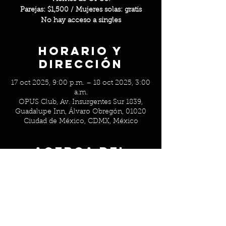
Parejas: $1,500 / Mujeres solas: gratis
No hay acceso a singles
Horario y
Dirección
17 oct 2025, 9:00 p.m. – 18 oct 2025, 3:00
a.m.
OPUS Club, Av. Insurgentes Sur 1839,
Guadalupe Inn, Álvaro Obregón, 01020
Ciudad de México, CDMX, México
Acerca del
evento
Parejas: $1,500 / Mujeres solas: gratis
No hay acceso a singles