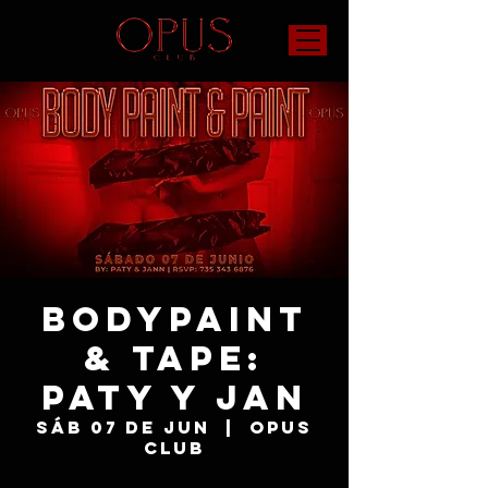
Bodypaint
& Tape:
Paty y Jan
sáb 07 de jun
  |  
OPUS
Club