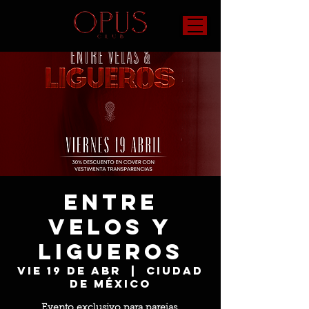
Entre
Velos y
Ligueros
vie 19 de abr
  |  
Ciudad
de México
Evento exclusivo para parejas.