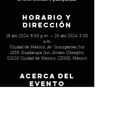
Horario y
Dirección
19 abr 2024, 9:00 p.m. – 20 abr 2024, 3:00
a.m.
Ciudad de México, Av. Insurgentes Sur
1839, Guadalupe Inn, Álvaro Obregón,
01020 Ciudad de México, CDMX, México
Acerca del
evento
30% de descuento en cover para parejas 
que tengan outfit de transparencias / 
ligueros.
Evento exclusivo para parejas.