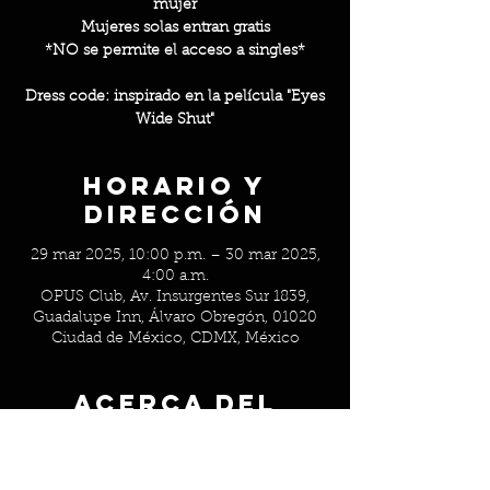
mujer
Mujeres solas entran gratis
*NO se permite el acceso a singles*
Dress code: inspirado en la película "Eyes
Wide Shut"
Horario y
Dirección
29 mar 2025, 10:00 p.m. – 30 mar 2025,
4:00 a.m.
OPUS Club, Av. Insurgentes Sur 1839,
Guadalupe Inn, Álvaro Obregón, 01020
Ciudad de México, CDMX, México
Acerca del
evento