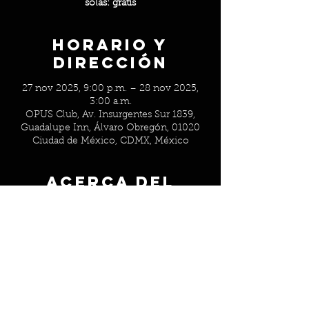
solas: gratis
Horario y
Dirección
27 nov 2025, 9:00 p.m. – 28 nov 2025,
3:00 a.m.
OPUS Club, Av. Insurgentes Sur 1839,
Guadalupe Inn, Álvaro Obregón, 01020
Ciudad de México, CDMX, México
Acerca del
evento
Parejas: $800 / Singles: $800 / Mujeres 
solas: gratis