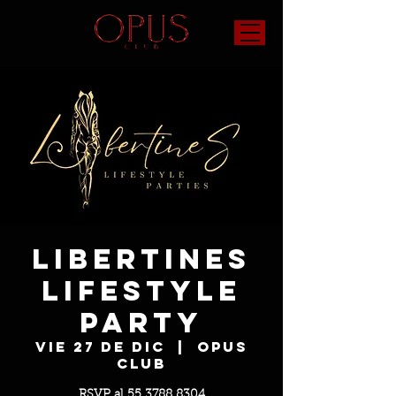
Libertines
Lifestyle
Party
vie 27 de dic
  |  
OPUS
Club
RSVP al 55 3788 8304