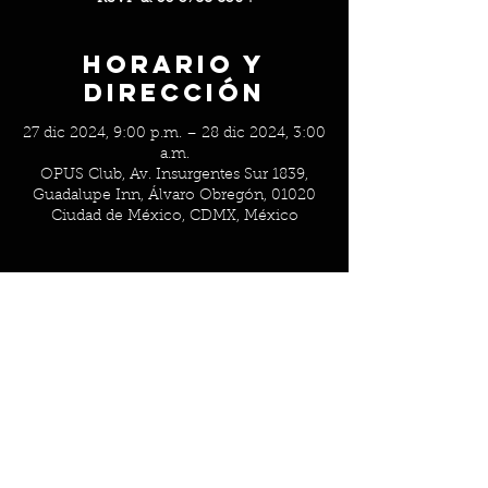
Horario y
Dirección
27 dic 2024, 9:00 p.m. – 28 dic 2024, 3:00
a.m.
OPUS Club, Av. Insurgentes Sur 1839,
Guadalupe Inn, Álvaro Obregón, 01020
Ciudad de México, CDMX, México
Acerca del
evento
RSVP al 55 3788 8304
AVISO DE PRIVACIDAD