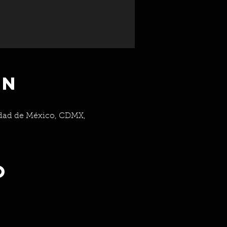
ón
udad de México, CDMX,
o