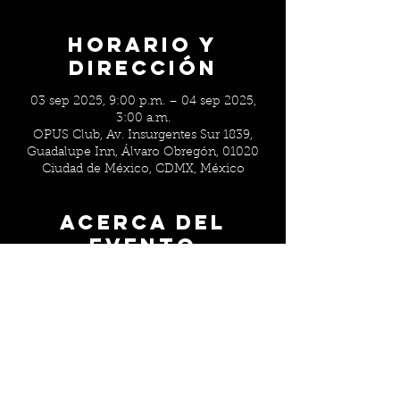
Horario y
Dirección
03 sep 2025, 9:00 p.m. – 04 sep 2025,
3:00 a.m.
OPUS Club, Av. Insurgentes Sur 1839,
Guadalupe Inn, Álvaro Obregón, 01020
Ciudad de México, CDMX, México
Acerca del
evento
Parejas: $800 / Singles: $800 / Mujeres 
solas: gratis
¡Pregunta por nuestra barra libre!