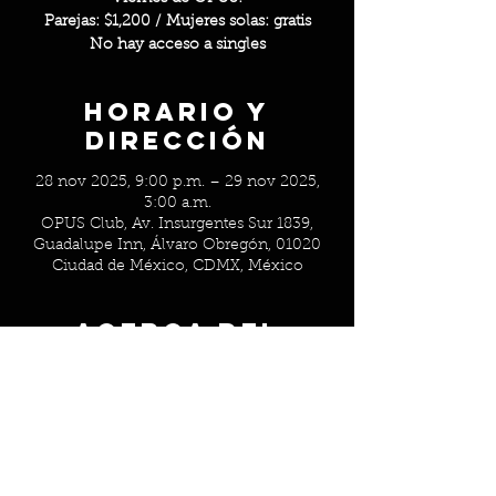
Parejas: $1,200 / Mujeres solas: gratis
No hay acceso a singles
Horario y
Dirección
28 nov 2025, 9:00 p.m. – 29 nov 2025,
3:00 a.m.
OPUS Club, Av. Insurgentes Sur 1839,
Guadalupe Inn, Álvaro Obregón, 01020
Ciudad de México, CDMX, México
Acerca del
evento
Parejas: $1,200 / Mujeres solas: gratis
No hay acceso a singles