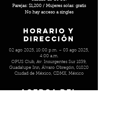
Parejas: $1,200 / Mujeres solas: gratis
No hay acceso a singles
Horario y
Dirección
02 ago 2025, 10:00 p.m. – 03 ago 2025,
4:00 a.m.
OPUS Club, Av. Insurgentes Sur 1839,
Guadalupe Inn, Álvaro Obregón, 01020
Ciudad de México, CDMX, México
Acerca del
evento
Parejas: $1,200 / Mujeres solas: gratis
No hay acceso a singles