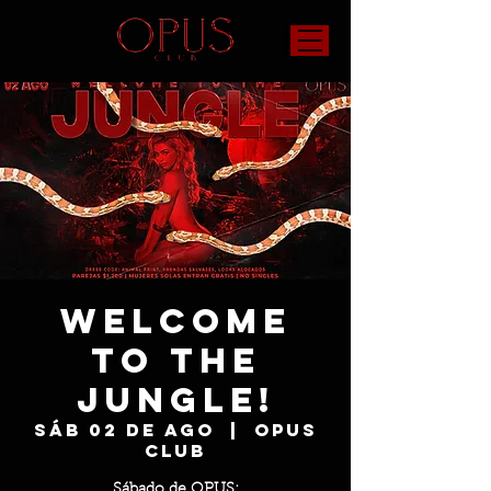
Welcome
to the
Jungle!
sáb 02 de ago
  |  
OPUS
Club
Sábado de OPUS: